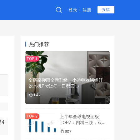
登录
注册
投稿
热门推荐
全链路抑菌全新升级，小熊电器钢钢好
饮水机Pro让每一口都安心
1.4k
上半年全球电视面板
援引
TOP7：四增三跌，双寡
头格局进一步被“焊钉”
907