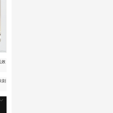
乱效
未刻