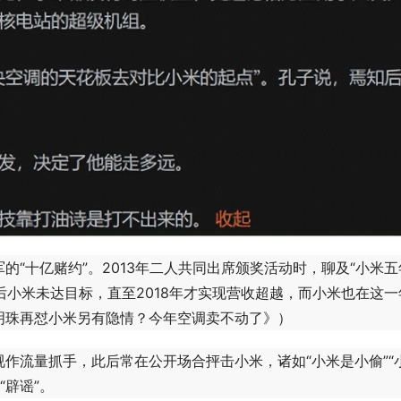
十亿赌约”。2013年二人共同出席颁奖活动时，聊及“小米五
后小米未达目标，直至2018年才实现营收超越，而小米也在这一
明珠再怼小米另有隐情？今年空调卖不动了》）
流量抓手，此后常在公开场合抨击小米，诸如“小米是小偷”“
“辟谣”。