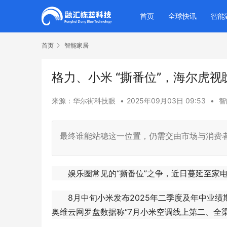
首页
全球快讯
智能
首页
智能家居
格力、小米 “撕番位”，海尔虎
来源：华尔街科技眼
•
2025年09月03日 09:53
•
智
最终谁能站稳这一位置，仍需交由市场与消费
娱乐圈常见的“撕番位”之争，近日蔓延至家电
8月中旬小米发布2025年二季度及年中业绩期
奥维云网罗盘数据称“7月小米空调线上第二、全