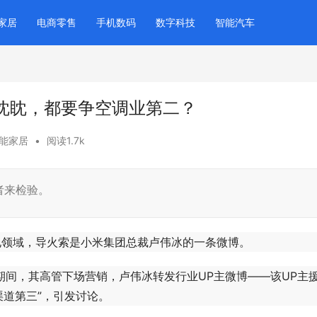
家居
电商零售
手机数码
数字科技
智能汽车
视眈眈，都要争空调业第二？
能家居
•
阅读1.7k
者来检验。
领域，导火索是小米集团总裁卢伟冰的一条微博。
间，其高管下场营销，卢伟冰转发行业UP主微博——该UP主
渠道第三”，引发讨论。