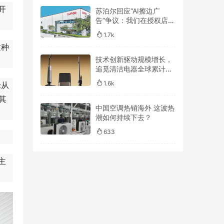
开
苏泊尔回应“AI擦边广
告”争议：我们在授权店铺
内容管理和发布审核机制
1.7k
上仍有疏漏
这种
技术创新驱动规模增长，
追觅清洁电器全球累计出
货量破4000万台
1.6k
论从
其
中国空调热销海外 这波热
潮如何持续下去？
633
主