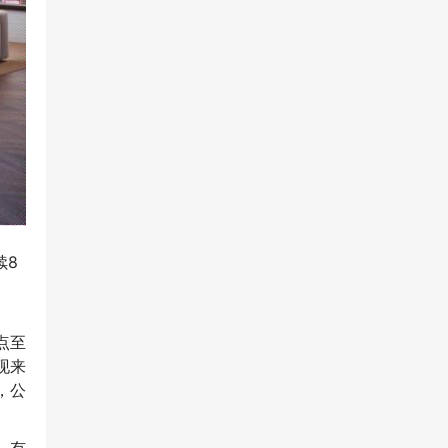
续8
点至
现来
，公