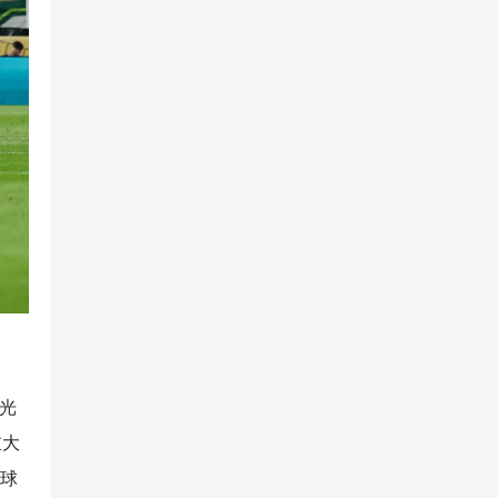
发光
重大
全球