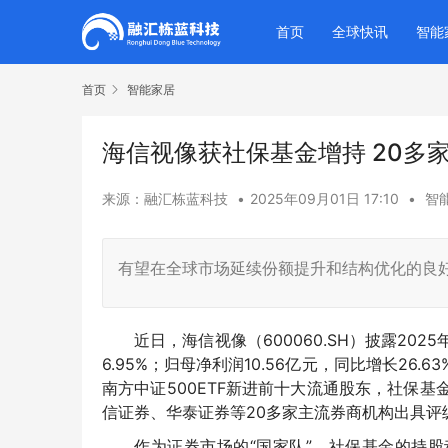
首页
全球快讯
智能
首页
智能家居
海信视像获社保基金增持 20多
来源：融汇栋蓝科技
•
2025年09月01日 17:10
•
智
有望在全球市场延续份额提升和结构优化的良
近日，海信视像（600060.SH）
披露
202
6.95%；归母净利润10.56亿元，同比增长26
南方中证500ETF新进前十大流通股东，社保基
信证券、华泰证券等20多家主流券商机构出具评
作为证券
市场的“国家队”，社保基金的持