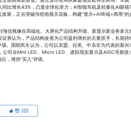
化全面拓展新赛道。激光显示应用从家庭场景延伸至商用、车载
同比增长43%，凸显全球化潜力；AI智能耳机及轻量化AI眼镜
发展，正在突破传统电视天花板，构建“显示+AI终端+商用”的
看好海信视像在高端化、大屏化产品结构升级、新显示新业务多元
安证券认为，
产品结构改善为公司盈利增长的主要抓手
，
长期持
评级
。
国联民生认为，
公司以东盟、拉美、中东非为代表的新兴
司在Mini LED、Micro LED、虚拟现实显示及AIGC等新技
位，维持“买入”评级。
赞 (
0
)