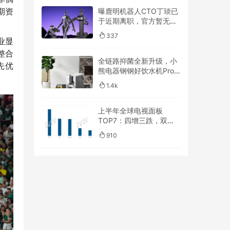
期资
曝鹿明机器人CTO丁琰已
于近期离职，官方暂无回
应
337
业显
整合
全链路抑菌全新升级，小
先优
熊电器钢钢好饮水机Pro
让每一口都安心
1.4k
上半年全球电视面板
TOP7：四增三跌，双寡
头格局进一步被“焊钉”
910