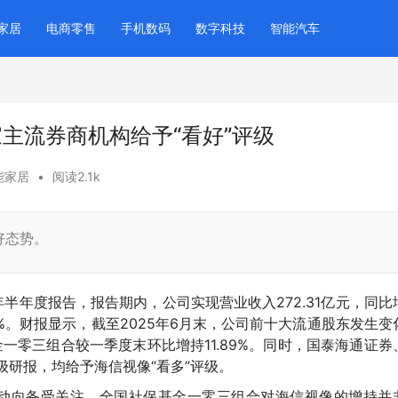
家居
电商零售
手机数码
数字科技
智能汽车
家主流券商机构给予“看好”评级
能家居
•
阅读2.1k
好态势。
5年半年度报告
，报告期内，公司实现营业收入272.31亿元，同比
.63%。财报显示，截至2025年6月末，公司前十大流通股东发生变
金一零三组合较一季度末环比增持11.89%。同时，国泰海通证券
级研报，均给予海信视像“看多”评级。
股动向备受关注
。
全国社保基金一零三组合对海信视像的增持并