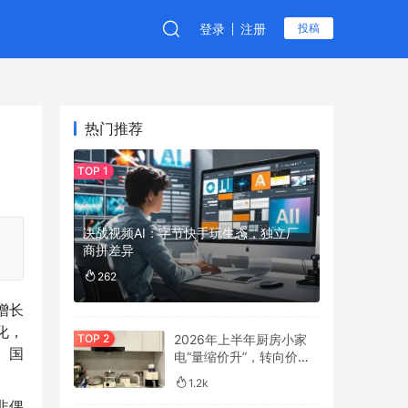
登录
注册
投稿
热门推荐
决战视频AI：字节快手玩生态，独立厂
商拼差异
262
增长
化，
2026年上半年厨房小家
、国
电“量缩价升”，转向价值
驱动
1.2k
非偶