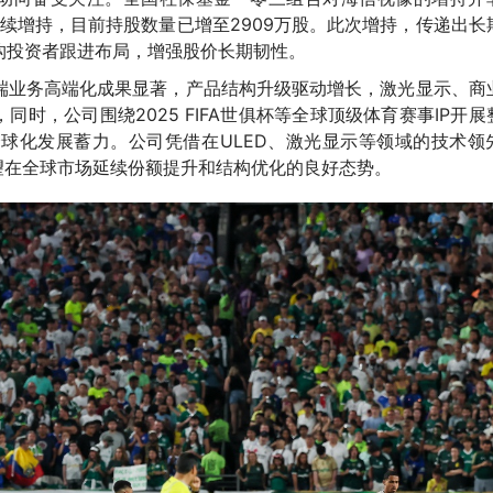
连续增持，目前持股数量已增至2909万股。此次增持，传递出长
构投资者跟进布局，增强股价长期韧性。
端业务高端化成果显著，产品结构升级驱动增长，激光显示、商
同时，公司围绕2025 FIFA世俱杯等全球顶级体育赛事IP开展
球化发展蓄力。公司凭借在ULED、激光显示等领域的技术领
，有望在全球市场延续份额提升和结构优化的良好态势。