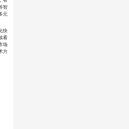
，有
等智
多元
化快
续看
市场
术方