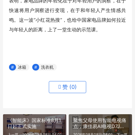
表明，家电品牌的年轻化在于对年轻用户的洞察，在于
快速将用户洞察进行变现，在于和年轻人产生情感共
鸣。这一波“小红花热搜”，也给中国家电品牌如何拉近
与年轻人的距离，上了一堂生动的示范课。
冰箱
洗衣机
赞 (
0
)
《智能床》国家标准8月1
聚焦父母使用智能电视痛
日起正式实施
点，康佳易AI电视D7J系
列让科技有温度
上一篇
2026年08月08日 04:01
2026年08月08日 04:01
下一篇