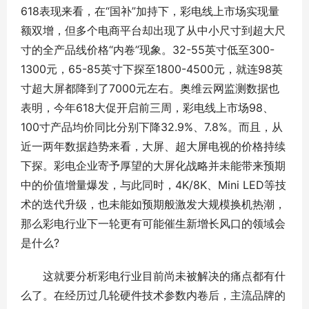
618表现来看，在“国补”加持下，彩电线上市场实现量
额双增，但多个电商平台却出现了从中小尺寸到超大尺
寸的全产品线价格“内卷”现象。32-55英寸低至300-
1300元，65-85英寸下探至1800-4500元，就连98英
寸超大屏都降到了7000元左右。奥维云网监测数据也
表明，今年618大促开启前三周，彩电线上市场98、
100寸产品均价同比分别下降32.9%、7.8%。而且，从
近一两年数据趋势来看，大屏、超大屏电视的价格持续
下探。彩电企业寄予厚望的大屏化战略并未能带来预期
中的价值增量爆发，与此同时，4K/8K、Mini LED等技
术的迭代升级，也未能如预期般激发大规模换机热潮，
那么彩电行业下一轮更有可能催生新增长风口的领域会
是什么?
这就要分析彩电行业目前尚未被解决的痛点都有什
么了。在经历过几轮硬件技术参数内卷后，主流品牌的