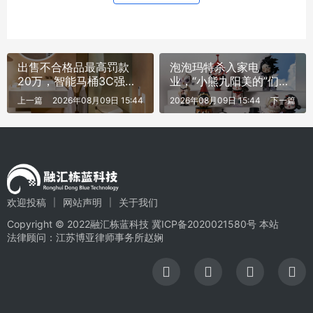
出售不合格品最高罚款
泡泡玛特杀入家电
20万，智能马桶3C强标
业，“小熊九阳美的”们要
落地
学些什么？
上一篇
2026年08月09日 15:44
2026年08月09日 15:44
下一篇
欢迎投稿
网站声明
关于我们
Copyright © 2022融汇栋蓝科技
冀ICP备2020021580号
本站
法律顾问：江苏博亚律师事务所赵娴