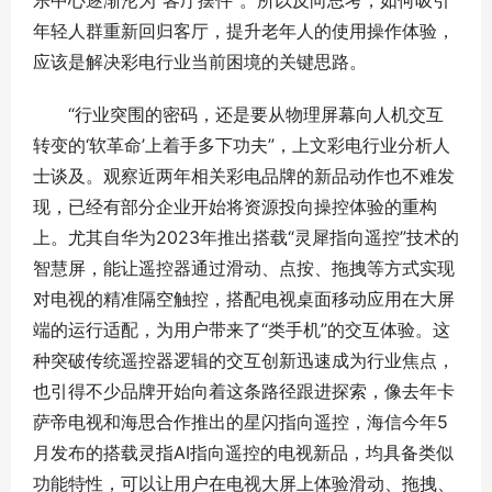
乐中心逐渐沦为“客厅摆件”。所以反向思考，如何吸引
年轻人群重新回归客厅，提升老年人的使用操作体验，
应该是解决彩电行业当前困境的关键思路。
“行业突围的密码，还是要从物理屏幕向人机交互
转变的‘软革命’上着手多下功夫”，上文彩电行业分析人
士谈及。观察近两年相关彩电品牌的新品动作也不难发
现，已经有部分企业开始将资源投向操控体验的重构
上。尤其自华为2023年推出搭载“灵犀指向遥控”技术的
智慧屏，能让遥控器通过滑动、点按、拖拽等方式实现
对电视的精准隔空触控，搭配电视桌面移动应用在大屏
端的运行适配，为用户带来了“类手机”的交互体验。这
种突破传统遥控器逻辑的交互创新迅速成为行业焦点，
也引得不少品牌开始向着这条路径跟进探索，像去年卡
萨帝电视和海思合作推出的星闪指向遥控，海信今年5
月发布的搭载灵指AI指向遥控的电视新品，均具备类似
功能特性，可以让用户在电视大屏上体验滑动、拖拽、