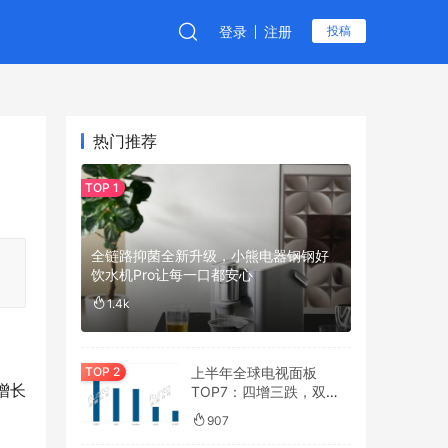
登录
注册
投稿
热门推荐
全链路抑菌全新升级，小熊电器钢钢好
饮水机Pro让每一口都安心
1.4k
上半年全球电视面板
增长
TOP7：四增三跌，双寡
头格局进一步被“焊钉”
907