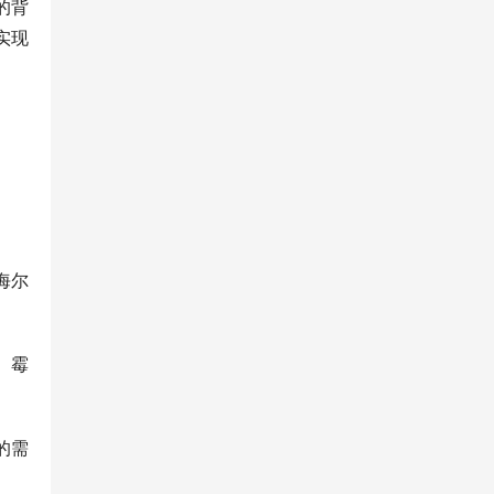
的背
实现
海尔
、霉
的需