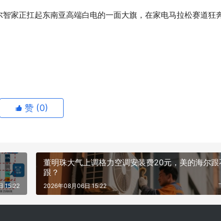
尔智家正扛起东南亚高端白电的一面大旗，在家电马拉松赛道狂
赞 (
0
)
董明珠大气上调格力空调安装费20元，美的海尔跟
跟？
 15:22
2026年08月06日 15:22