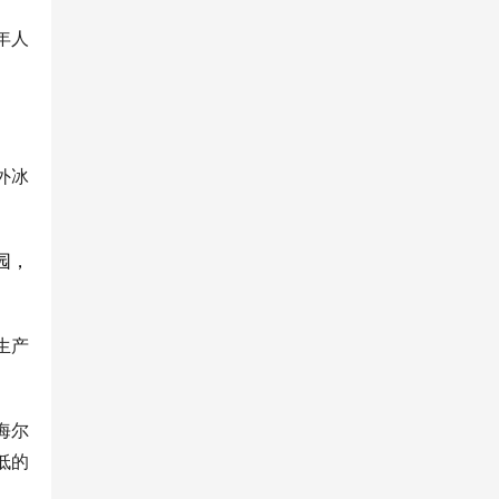
年人
外冰
园，
生产
海尔
低的