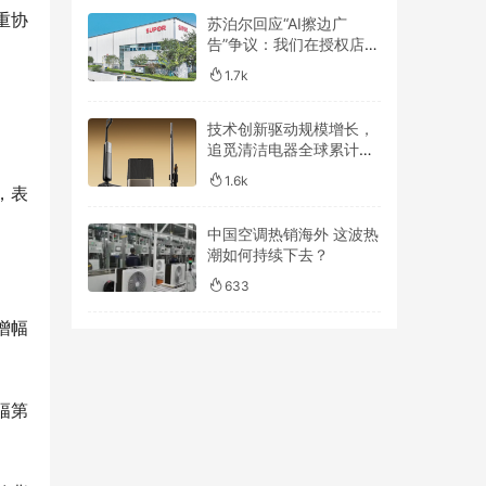
重协
苏泊尔回应“AI擦边广
告”争议：我们在授权店铺
内容管理和发布审核机制
1.7k
上仍有疏漏
技术创新驱动规模增长，
追觅清洁电器全球累计出
货量破4000万台
1.6k
，表
中国空调热销海外 这波热
潮如何持续下去？
633
增幅
幅第