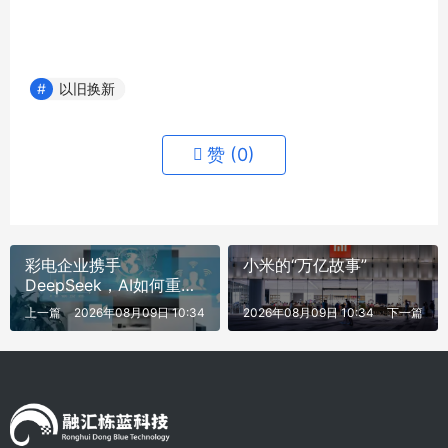
以旧换新
赞 (
0
)
彩电企业携手
小米的“万亿故事”
DeepSeek，AI如何重塑
客厅体验
上一篇
2026年08月09日 10:34
2026年08月09日 10:34
下一篇