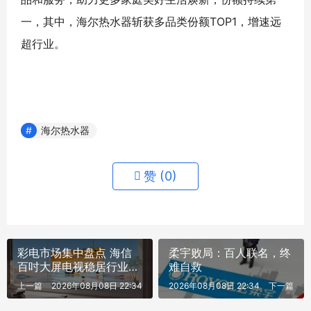
一，其中，海尔热水器斩获多品类份额TOP1，增速远
超行业。
海尔热水器
赞 (
0
)
彩电市场集中盘点 海信
柔宇败局：百人联名，终
百吋大屏电视稳居行业第
难自救
一
上一篇
2026年08月08日 22:34
2026年08月08日 22:34
下一篇