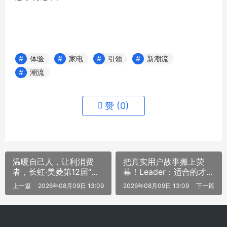
体验
家电
引领
新潮流
潮流
赞 (
0
)
温暖自己人，让利消费
把真实用户故事搬上荧
者，长虹·美菱第12届“九
幕！Leader：适合的才
超内购”开启
是最好的
上一篇
2026年08月09日 13:09
2026年08月09日 13:09
下一篇