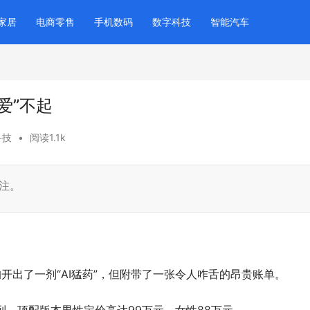
家居
电商零售
手机数码
数字科技
智能汽车
爱”不起
科技
•
阅读1.1k
赌注。
开出了一剂“AI猛药”，但附带了一张令人咋舌的昂贵账单。