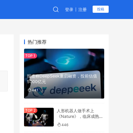
登录
注册
投稿
热门推荐
报道称DeepSeek重启融资，投前估值
5000亿元
441
人形机器人做手术上
《Nature》，临床成熟度
拿了2.5分
446