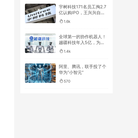
宇树科技171名员工掏2.7
亿认购IPO，王兴兴自掏
1500万！
1.6k
全球第一的协作机器人！
越疆科技年入5亿，为什
么还在亏钱？
1.4k
阿里、腾讯，联手投了个
华为“小智元”
570