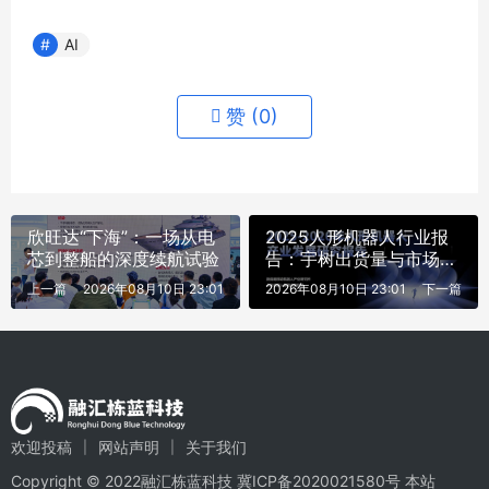
AI
赞 (
0
)
欣旺达“下海”：一场从电
2025人形机器人行业报
芯到整船的深度续航试验
告：宇树出货量与市场占
比双第一
上一篇
2026年08月10日 23:01
2026年08月10日 23:01
下一篇
欢迎投稿
网站声明
关于我们
Copyright © 2022融汇栋蓝科技
冀ICP备2020021580号
本站