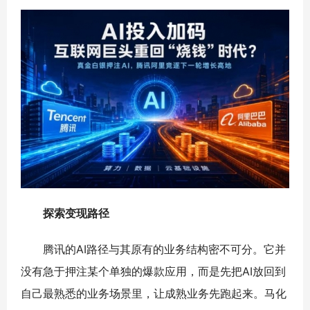
探索变现路径
腾讯的AI路径与其原有的业务结构密不可分。它并
没有急于押注某个单独的爆款应用，而是先把AI放回到
自己最熟悉的业务场景里，让成熟业务先跑起来。马化