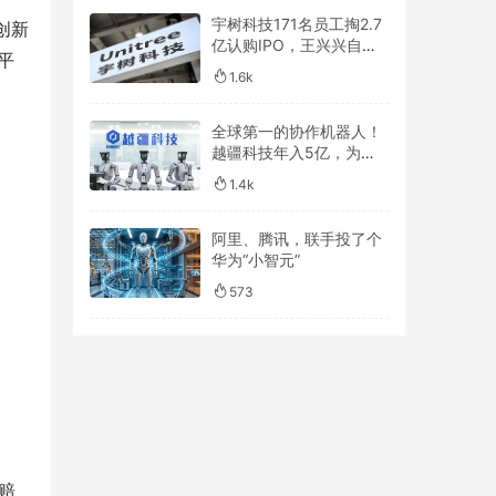
宇树科技171名员工掏2.7
创新
亿认购IPO，王兴兴自掏
平
1500万！
1.6k
全球第一的协作机器人！
越疆科技年入5亿，为什
么还在亏钱？
1.4k
阿里、腾讯，联手投了个
华为“小智元”
573
赔