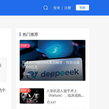
登录
注册
投稿
热门推荐
报道称DeepSeek重启融资，投前估值
波
5000亿元
442
的个
人形机器人做手术上
《Nature》，临床成熟度
拿了2.5分
447