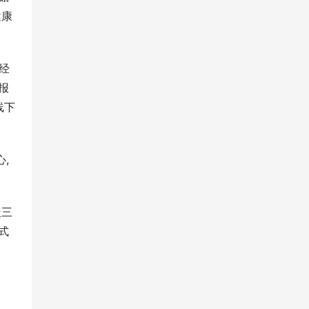
健康
经
报
线下
,
盖三
式