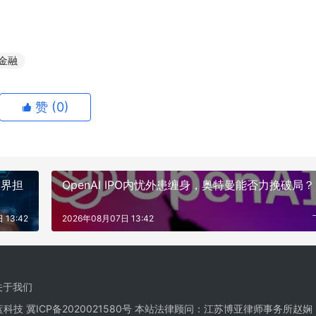
金融
赞 (
0
)
技界担
OpenAI IPO内忧外患缠身，奥特曼能否力挽破局？
 13:42
2026年08月07日 13:42
关于我们
栋蓝科技
冀ICP备2020021580号
本站法律顾问：江苏博亚律师事务所赵娴