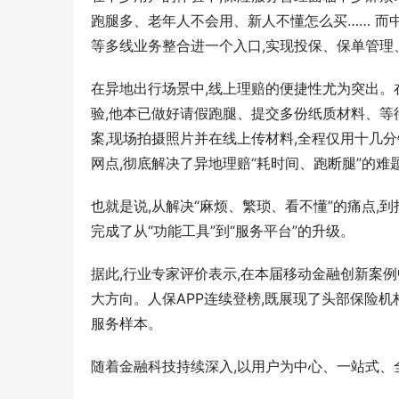
跑腿多、老年人不会用、新人不懂怎么买…… 而中
等多线业务整合进一个入口,实现投保、保单管
在异地出行场景中,线上理赔的便捷性尤为突出。
验,他本已做好请假跑腿、提交多份纸质材料、等
案,现场拍摄照片并在线上传材料,全程仅用十几
网点,彻底解决了异地理赔“耗时间、跑断腿”的难
也就是说,从解决“麻烦、繁琐、看不懂”的痛点,到
完成了从“功能工具”到“服务平台”的升级。
据此,行业专家评价表示,在本届移动金融创新案
大方向。人保APP连续登榜,既展现了头部保险
服务样本。
随着金融科技持续深入,以用户为中心、一站式、