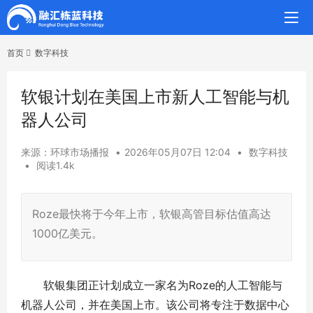
首页
数字科技
软银计划在美国上市新人工智能与机
器人公司
来源：环球市场播报
•
2026年05月07日 12:04
•
数字科技
•
阅读1.4k
Roze最快将于今年上市，软银高管目标估值高达
1000亿美元。
软银集团正计划成立一家名为Roze的人工智能与
机器人公司，并在美国上市。该公司将专注于数据中心