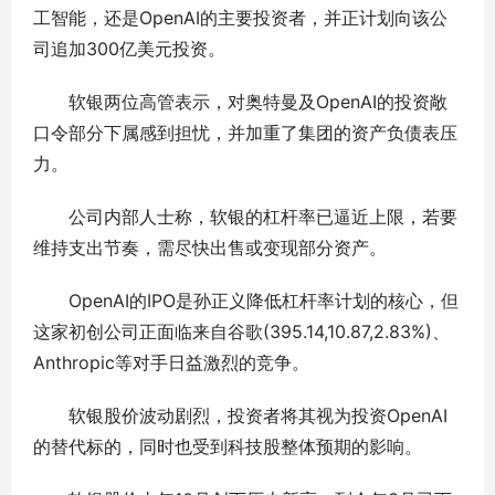
工智能，还是OpenAI的主要投资者，并正计划向该公
司追加300亿美元投资。
软银两位高管表示，对奥特曼及OpenAI的投资敞
口令部分下属感到担忧，并加重了集团的资产负债表压
力。
公司内部人士称，软银的杠杆率已逼近上限，若要
维持支出节奏，需尽快出售或变现部分资产。
OpenAI的IPO是孙正义降低杠杆率计划的核心，但
这家初创公司正面临来自谷歌(395.14,10.87,2.83%)、
Anthropic等对手日益激烈的竞争。
软银股价波动剧烈，投资者将其视为投资OpenAI
的替代标的，同时也受到科技股整体预期的影响。