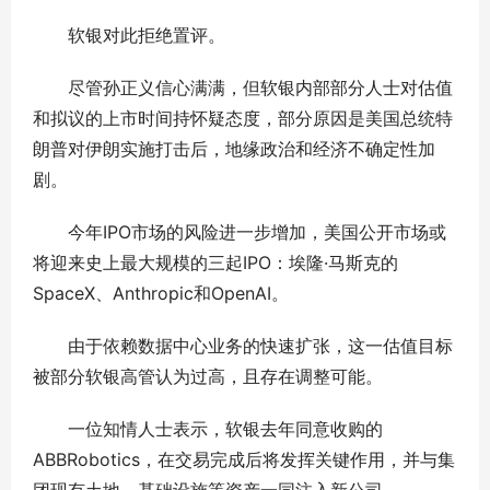
软银对此拒绝置评。
尽管孙正义信心满满，但软银内部部分人士对估值
和拟议的上市时间持怀疑态度，部分原因是美国总统特
朗普对伊朗实施打击后，地缘政治和经济不确定性加
剧。
今年IPO市场的风险进一步增加，美国公开市场或
将迎来史上最大规模的三起IPO：埃隆·马斯克的
SpaceX、Anthropic和OpenAI。
由于依赖数据中心业务的快速扩张，这一估值目标
被部分软银高管认为过高，且存在调整可能。
一位知情人士表示，软银去年同意收购的
ABBRobotics，在交易完成后将发挥关键作用，并与集