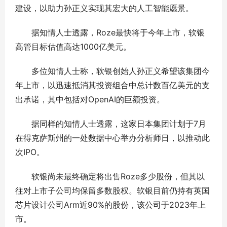
建设，以助力孙正义实现其宏大的人工智能愿景。
据知情人士透露，Roze最快将于今年上市，软银
高管目标估值高达1000亿美元。
多位知情人士称，软银创始人孙正义希望该集团今
年上市，以迅速抵消其投资组合中总计数百亿美元的支
出承诺，其中包括对OpenAI的巨额投资。
据同样的知情人士透露，这家日本集团计划于7月
在得克萨斯州的一处数据中心举办分析师日，以推动此
次IPO。
软银尚未最终确定将出售Roze多少股份，但其以
往对上市子公司均保留多数股权。软银目前仍持有英国
芯片设计公司Arm近90%的股份，该公司于2023年上
市。