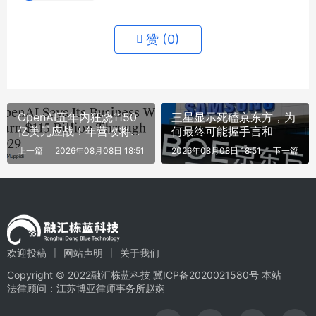
赞 (
0
)
OpenAI五年内狂烧1150
三星显示死磕京东方，为
亿美元应战！年营收将达
何最终可能握手言和
2000亿美元
上一篇
2026年08月08日 18:51
2026年08月08日 18:51
下一篇
欢迎投稿
网站声明
关于我们
Copyright © 2022融汇栋蓝科技
冀ICP备2020021580号
本站
法律顾问：江苏博亚律师事务所赵娴