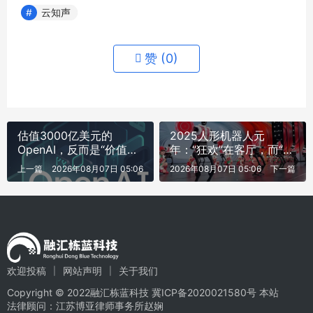
云知声
赞 (
0
)
估值3000亿美元的
2025人形机器人元
OpenAI，反而是“价值洼
年：“狂欢”在客厅，而“财
地”？
富”在车
上一篇
2026年08月07日 05:06
2026年08月07日 05:06
下一篇
欢迎投稿
网站声明
关于我们
Copyright © 2022融汇栋蓝科技
冀ICP备2020021580号
本站
法律顾问：江苏博亚律师事务所赵娴