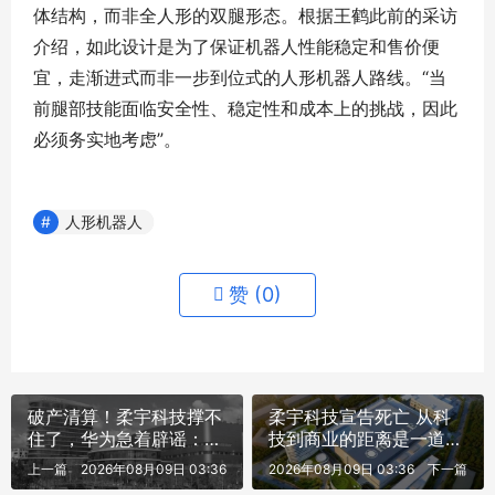
体结构，而非全人形的双腿形态。根据王鹤此前的采访
介绍，如此设计是为了保证机器人性能稳定和售价便
宜，走渐进式而非一步到位式的人形机器人路线。“当
前腿部技能面临安全性、稳定性和成本上的挑战，因此
必须务实地考虑”。
人形机器人
赞 (
0
)
破产清算！柔宇科技撑不
柔宇科技宣告死亡 从科
住了，华为急着辟谣：不
技到商业的距离是一道天
关我事
堑
上一篇
2026年08月09日 03:36
2026年08月09日 03:36
下一篇