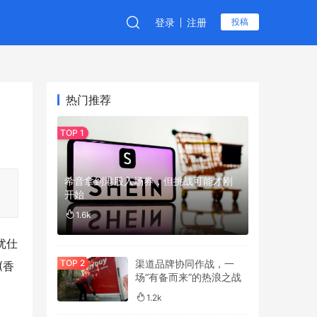
登录
注册
投稿
热门推荐
希音拿到港股入场券，但挑战可能才刚
开始
1.6k
优仕
渠道品牌协同作战，一
(香
场“有备而来”的热浪之战
1.2k