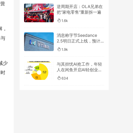
经营
逆周期开店：OLA兄弟在
把“家电零售”重新拆一遍
1.6k
解，
消息称字节Seedance
牌与
2.5明日正式上线，预计
一周后开放API
1.9k
减少
与其担忧AI抢工作，年轻
人在闲鱼开启AI轻创业浪
同时
潮
634