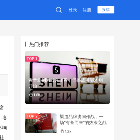
登录
注册
投稿
热门推荐
希音拿到港股入场券，但挑战可能才刚
开始
1.6k
席
渠道品牌协同作战，一
，各
场“有备而来”的热浪之战
影响
1.2k
社