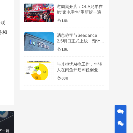
逆周期开店：OLA兄弟在
把“家电零售”重新拆一遍
1.6k
兼联
务和
消息称字节Seedance
2.5明日正式上线，预计
一周后开放API
1.9k
与其担忧AI抢工作，年轻
人在闲鱼开启AI轻创业浪
潮
636
下一篇