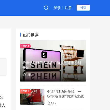
登录
注册
投稿
热门推荐
希音拿到港股入场券，但挑战可能才刚
开始
1.5k
渠道品牌协同作战，一
场“有备而来”的热浪之战
公
1.2k
级人