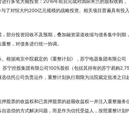
进行多笔大额投资：2016年前后完成对国际米兰的股权收购，
年又参与了对恒大约200亿元规模的战略投资。相关项目普遍具有投
紧，部分投资回收不及预期，叠加融资渠道收缩与债务集中到期
法重整，对债务进行统一协调。
务。根据南京中院裁定的《重整计划》，苏宁电器集团有限公司
）、苏宁控股集团有限公司100%股权（包括其持有的苏宁易购2.7
遴选信托公司负责运作，重整计划执行期限为法院裁定批准之日起
质押股票的收益权和已质押股票的超额收益权一并注入重整服务
各自追偿的方式解决问题，而是作为信托受益人，按照重整计划