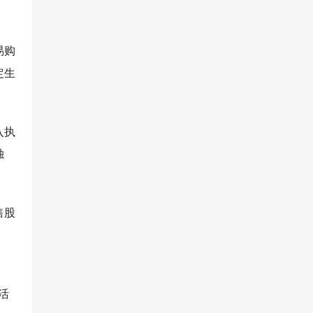
易购
定生
入执
独
售股
活