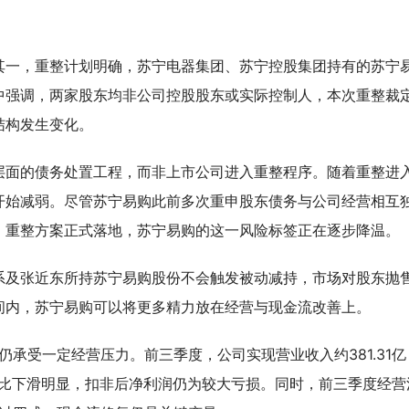
其一，重整计划明确，苏宁电器集团、苏宁控股集团持有的苏宁
中强调，两家股东均非公司控股股东或实际控制人，本次重整裁
结构发生变化。
层面的债务处置工程，而非上市公司进入重整程序。随着重整进
开始减弱。尽管苏宁易购此前多次重申股东债务与公司经营相互
，重整方案正式落地，苏宁易购的这一风险标签正在逐步降温。
系及张近东所持苏宁易购股份不会触发被动减持，市场对股东抛
间内，苏宁易购可以将更多精力放在经营与现金流改善上。
仍承受一定经营压力。前三季度，公司实现营业收入约381.31亿
同比下滑明显，扣非后净利润仍为较大亏损。同时，前三季度经营