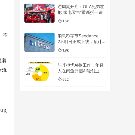
。
逆周期开店：OLA兄弟在
把“家电零售”重新拆一遍
1.6k
。不
消息称字节Seedance
2.5明日正式上线，预计
一周后开放API
1.9k
随着
与其担忧AI抢工作，年轻
金流
人在闲鱼开启AI轻创业浪
潮
622
环境