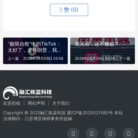
赞 (
0
)
“极限自救”中的TikTok：
黄光裕，还不服输？
太好了，是特朗普，我们
有救了
上一篇
2026年08月09日 05:58
2026年08月09日 05:58
下一篇
欢迎投稿
网站声明
关于我们
Copyright © 2022融汇栋蓝科技
冀ICP备2020021580号
本站
法律顾问：江苏博亚律师事务所赵娴