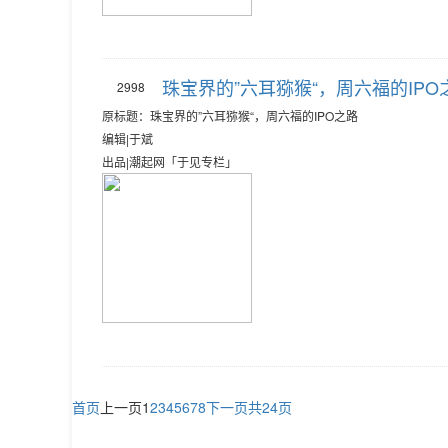
珠宝界的”六耳猕猴“，周六福的IPO
2998
原标题：珠宝界的”六耳猕猴“，周六福的IPO之路
编辑|于斌
出品|潮起网「于见专栏」
首页
上一页
1
2
3
4
5
6
7
8
下一页
共24页