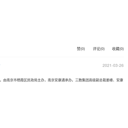
赞(
0
)
评论(
0
)
收藏(
0
)
力
2021-03-26
行，由南京市栖霞区民政局主办，南京安康通承办。三胞集团高级副总裁姜峰、安康